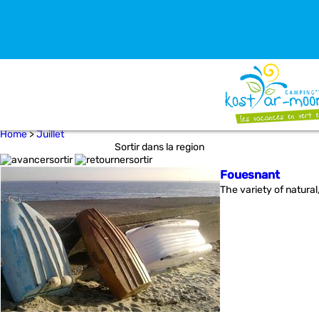
Home
>
Juillet
Sortir dans la region
Fouesnant
The variety of natura
.
e